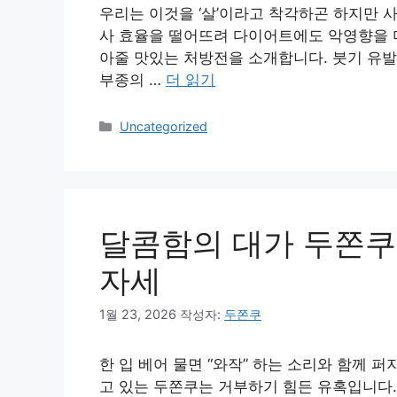
우리는 이것을 ‘살’이라고 착각하곤 하지만 사
사 효율을 떨어뜨려 다이어트에도 악영향을 
아줄 맛있는 처방전을 소개합니다. 붓기 유발 
부종의 …
더 읽기
카
Uncategorized
테
고
리
달콤함의 대가 두쫀쿠
자세
1월 23, 2026
작성자:
두쫀쿠
한 입 베어 물면 “와작” 하는 소리와 함께 
고 있는 두쫀쿠는 거부하기 힘든 유혹입니다.