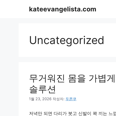
컨
kateevangelista.com
텐
츠
로
건
너
Uncategorized
뛰
기
무거워진 몸을 가볍게
솔루션
1월 23, 2026
작성자:
두쫀쿠
저녁만 되면 다리가 붓고 신발이 꽉 끼는 느낌