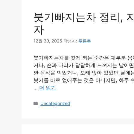
붓기빠지는차 정리, 
자
12월 30, 2025
작성자:
두쫀쿠
붓기빠지는차를 찾게 되는 순간은 대부분 몸이
거나, 손과 다리가 답답하게 느껴지는 날이면
짠 음식을 먹었거나, 오래 앉아 있었던 날에
붓기를 바로 없애주는 것은 아니지만, 하루 
…
더 읽기
카
Uncategorized
테
고
리