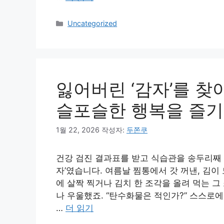
카
Uncategorized
테
고
리
잃어버린 ‘감자’를 찾
슬포슬한 행복을 즐기
1월 22, 2026
작성자:
두쫀쿠
건강 검진 결과표를 받고 식습관을 송두리째 바
자’였습니다. 여름날 찜통에서 갓 꺼낸, 김이
에 살짝 찍거나 김치 한 조각을 올려 먹는 
나 우울했죠. “탄수화물은 적인가?” 스스로
…
더 읽기