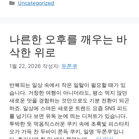
카
Uncategorized
테
고
리
나른한 오후를 깨우는 바
삭한 위로
1월 22, 2026
작성자:
두쫀쿠
반복되는 일상 속에서 작은 일탈이 필요할 때가 있
습니다. 거창한 여행이 아니더라도, 평소 먹지 않던
새로운 맛을 경험하는 것만으로도 기분 전환이 되곤
하죠. 일상에 스며든 새로운 트렌드 요즘 SNS 피드
를 넘기다 보면 유독 눈에 띄는 디저트가 있습니다.
투박한 듯 먹음직스러운 쿠키 속에 초록빛 피스타치
오가 가득 찬 두바이 쫀득 쿠키, 일명 ‘두쫀쿠’입니