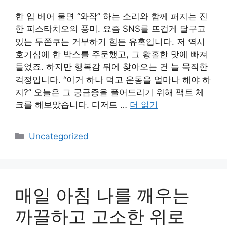
한 입 베어 물면 “와작” 하는 소리와 함께 퍼지는 진
한 피스타치오의 풍미. 요즘 SNS를 뜨겁게 달구고
있는 두쫀쿠는 거부하기 힘든 유혹입니다. 저 역시
호기심에 한 박스를 주문했고, 그 황홀한 맛에 빠져
들었죠. 하지만 행복감 뒤에 찾아오는 건 늘 묵직한
걱정입니다. “이거 하나 먹고 운동을 얼마나 해야 하
지?” 오늘은 그 궁금증을 풀어드리기 위해 팩트 체
크를 해보았습니다. 디저트 …
더 읽기
카
Uncategorized
테
고
리
매일 아침 나를 깨우는
까끌하고 고소한 위로