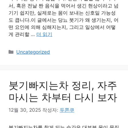
서, 혹은 전날 짠 음식을 먹어서 생긴 현상이라고 넘
기기 쉽지만, 실제로는 몸이 보내는 신호일 가능성
도 큽니다.이 글에서는 당뇨 붓기가 왜 생기는지, 어
떤 요인에 의해 심해지는지, 그리고 일상에서 어떻
게 관리할 …
더 읽기
카
Uncategorized
테
고
리
붓기빠지는차 정리, 자주
마시는 차부터 다시 보자
12월 30, 2025
작성자:
두쫀쿠
붓기빠지는차를 찾게 되는 순간은 대부분 몸이 묵직