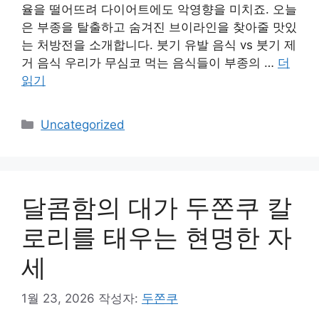
율을 떨어뜨려 다이어트에도 악영향을 미치죠. 오늘
은 부종을 탈출하고 숨겨진 브이라인을 찾아줄 맛있
는 처방전을 소개합니다. 붓기 유발 음식 vs 붓기 제
거 음식 우리가 무심코 먹는 음식들이 부종의 …
더
읽기
카
Uncategorized
테
고
리
달콤함의 대가 두쫀쿠 칼
로리를 태우는 현명한 자
세
1월 23, 2026
작성자:
두쫀쿠