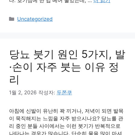
다. 호기심에 한 입 베어 물었는데, …
더 읽기
카
Uncategorized
테
고
리
당뇨 붓기 원인 5가지, 발
·손이 자주 붓는 이유 정
리
1월 2, 2026
작성자:
두쫀쿠
아침에 신발이 유난히 꽉 끼거나, 저녁이 되면 발목
이 묵직해지는 느낌을 자주 받으시나요? 당뇨를 관
리 중인 분들 사이에서는 이런 붓기가 반복적으로
나타나는 경우가 많습니다. 단순히 물을 많이 마셔