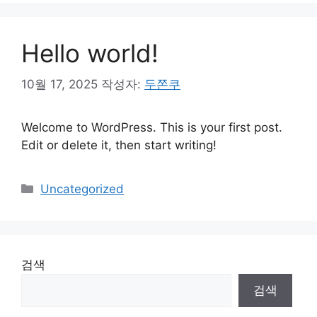
고
리
Hello world!
10월 17, 2025
작성자:
두쫀쿠
Welcome to WordPress. This is your first post.
Edit or delete it, then start writing!
카
Uncategorized
테
고
리
검색
검색