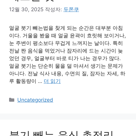
12월 30, 2025
작성자:
두쫀쿠
얼굴 붓기 빼는법을 찾게 되는 순간은 대부분 아침
이다. 거울을 봤을 때 얼굴 윤곽이 흐릿해 보이거나,
눈 주변이 평소보다 무겁게 느껴지는 날이다. 특히
전날 짠 음식을 먹었거나 잠자리에 드는 시간이 늦
었던 경우, 얼굴부터 바로 티가 나는 경우가 많다.
얼굴 붓기는 단순히 물을 덜 마셔서 생기는 문제가
아니다. 전날 식사 내용, 수면의 질, 잠자는 자세, 하
루 활동량이 …
더 읽기
카
Uncategorized
테
고
리
붓기 빼는 음식 총정리,