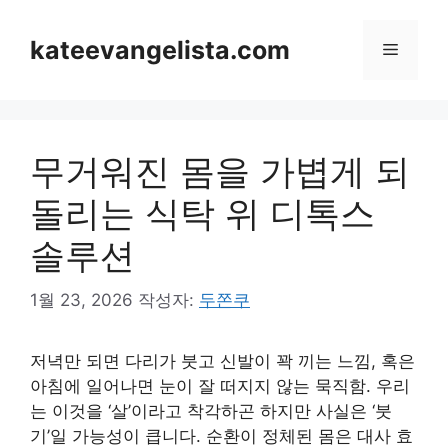
컨
텐
kateevangelista.com
메
츠
로
뉴
건
너
무거워진 몸을 가볍게 되
뛰
기
돌리는 식탁 위 디톡스
솔루션
1월 23, 2026
작성자:
두쫀쿠
저녁만 되면 다리가 붓고 신발이 꽉 끼는 느낌, 혹은
아침에 일어나면 눈이 잘 떠지지 않는 묵직함. 우리
는 이것을 ‘살’이라고 착각하곤 하지만 사실은 ‘붓
기’일 가능성이 큽니다. 순환이 정체된 몸은 대사 효